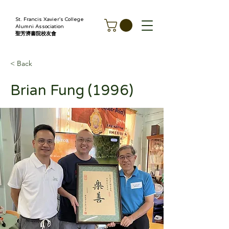
St. Francis Xavier's College
Alumni Association
聖芳濟書院校友會
< Back
Brian Fung (1996)