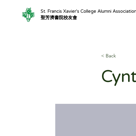
St. Francis Xavier's College Alumni Associatio
聖芳濟書院校友會
< Back
Cynt