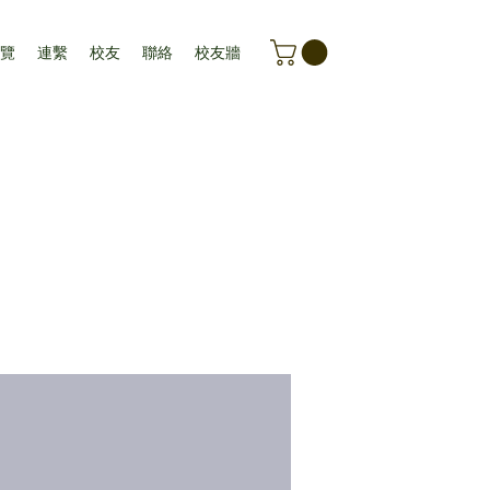
覽
連繫
校友
聯絡
校友牆