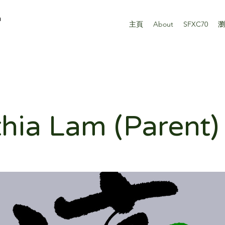
n
主頁
About
SFXC70
瀏
hia Lam (Parent)