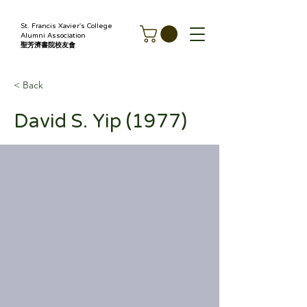
St. Francis Xavier's College
Alumni Association
聖芳濟書院校友會
< Back
David S. Yip (1977)