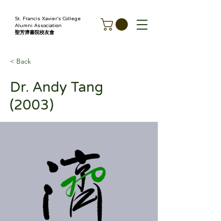
St. Francis Xavier's College
Alumni Association
聖芳濟書院校友會
< Back
Dr. Andy Tang
(2003)