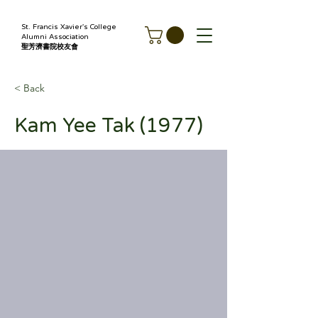
St. Francis Xavier's College
Alumni Association
聖芳濟書院校友會
< Back
Kam Yee Tak (1977)