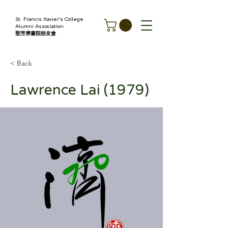
St. Francis Xavier's College
Alumni Association
聖芳濟書院校友會
< Back
Lawrence Lai (1979)