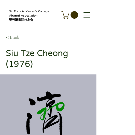
St. Francis Xavier's College
Alumni Association
聖芳濟書院校友會
< Back
Siu Tze Cheong
(1976)