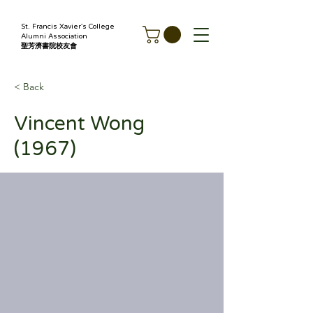
St. Francis Xavier's College
Alumni Association
聖芳濟書院校友會
< Back
Vincent Wong
(1967)